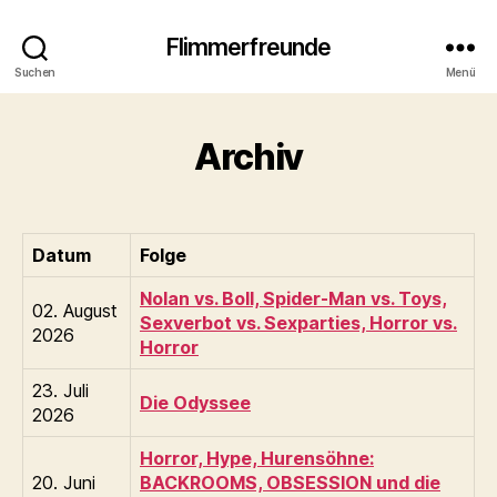
Flimmerfreunde
Suchen
Menü
Archiv
Datum
Folge
Nolan vs. Boll, Spider-Man vs. Toys,
02. August
Sexverbot vs. Sexparties, Horror vs.
2026
Horror
23. Juli
Die Odyssee
2026
Horror, Hype, Hurensöhne:
20. Juni
BACKROOMS, OBSESSION und die