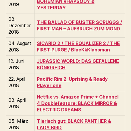
BOHEMIAN RHAPSODY &
2019
YESTERDAY
08.
THE BALLAD OF BUSTER SCRUGGS /
Dezember
FIRST MAN – AUFBRUCH ZUM MOND
2018
04. August
SICARIO 2 / THE EQUALIZER 2 / THE
2018
FIRST PURGE / BlacKkKlansman
12. Juni
JURASSIC WORLD: DAS GEFALLENE
2018
KÖNIGREICH
22. April
Pacific Rim 2: Uprising & Ready
2018
Player one
Netflix vs. Amazon Prime + Channel
03. April
4 Doublefeature: BLACK MIRROR &
2018
ELECTRIC DREAMS
05. März
Tierisch gut: BLACK PANTHER &
2018
LADY BIRD