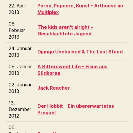
22. April
Porno, Popcorn, Kunst - Arthouse im
2013
Multiplex
06.
The kids aren't alright -
Februar
Geschlachtete Jugend
2013
24. Januar
Django Unchained & The Last Stand
2013
09. Januar
A Bittersweet Life – Filme aus
2013
Südkorea
02. Januar
Jack Reacher
2013
13.
Der Hobbit – Ein übererwartetes
Dezember
Prequel
2012
06.