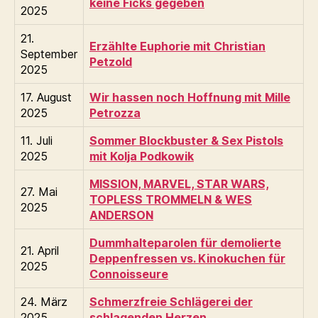
keine Ficks gegeben
2025
21.
Erzählte Euphorie mit Christian
September
Petzold
2025
17. August
Wir hassen noch Hoffnung mit Mille
2025
Petrozza
11. Juli
Sommer Blockbuster & Sex Pistols
2025
mit Kolja Podkowik
MISSION, MARVEL, STAR WARS,
27. Mai
TOPLESS TROMMELN & WES
2025
ANDERSON
Dummhalteparolen für demolierte
21. April
Deppenfressen vs. Kinokuchen für
2025
Connoisseure
24. März
Schmerzfreie Schlägerei der
2025
schlagenden Herzen