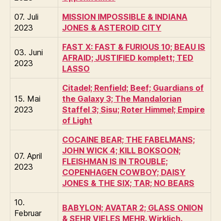
07. Juli
MISSION IMPOSSIBLE & INDIANA
2023
JONES & ASTEROID CITY
FAST X: FAST & FURIOUS 10; BEAU IS
03. Juni
AFRAID; JUSTIFIED komplett; TED
2023
LASSO
Citadel; Renfield; Beef; Guardians of
15. Mai
the Galaxy 3; The Mandalorian
2023
Staffel 3; Sisu; Roter Himmel; Empire
of Light
COCAINE BEAR; THE FABELMANS;
JOHN WICK 4; KILL BOKSOON;
07. April
FLEISHMAN IS IN TROUBLE;
2023
COPENHAGEN COWBOY; DAISY
JONES & THE SIX; TAR; NO BEARS
10.
BABYLON; AVATAR 2; GLASS ONION
Februar
& SEHR VIELES MEHR. Wirklich.