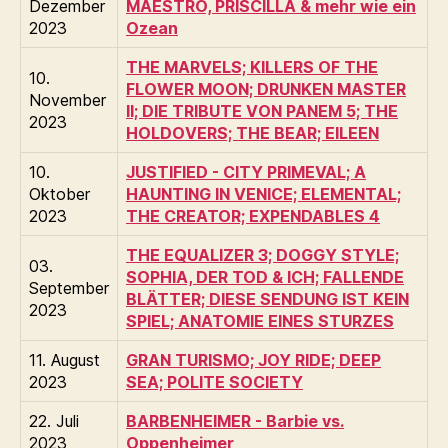
Dezember
MAESTRO, PRISCILLA & mehr wie ein
2023
Ozean
THE MARVELS; KILLERS OF THE
10.
FLOWER MOON; DRUNKEN MASTER
November
II; DIE TRIBUTE VON PANEM 5; THE
2023
HOLDOVERS; THE BEAR; EILEEN
10.
JUSTIFIED - CITY PRIMEVAL; A
Oktober
HAUNTING IN VENICE; ELEMENTAL;
2023
THE CREATOR; EXPENDABLES 4
THE EQUALIZER 3; DOGGY STYLE;
03.
SOPHIA, DER TOD & ICH; FALLENDE
September
BLÄTTER; DIESE SENDUNG IST KEIN
2023
SPIEL; ANATOMIE EINES STURZES
11. August
GRAN TURISMO; JOY RIDE; DEEP
2023
SEA; POLITE SOCIETY
22. Juli
BARBENHEIMER - Barbie vs.
2023
Oppenheimer