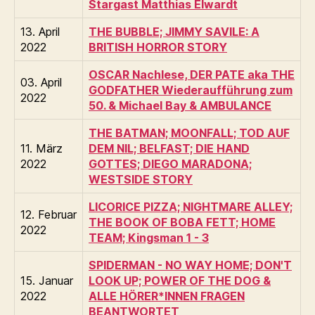
Stargast Matthias Elwardt
13. April
THE BUBBLE; JIMMY SAVILE: A
2022
BRITISH HORROR STORY
OSCAR Nachlese, DER PATE aka THE
03. April
GODFATHER Wiederaufführung zum
2022
50. & Michael Bay & AMBULANCE
THE BATMAN; MOONFALL; TOD AUF
11. März
DEM NIL; BELFAST; DIE HAND
2022
GOTTES; DIEGO MARADONA;
WESTSIDE STORY
LICORICE PIZZA; NIGHTMARE ALLEY;
12. Februar
THE BOOK OF BOBA FETT; HOME
2022
TEAM; Kingsman 1 - 3
SPIDERMAN - NO WAY HOME; DON'T
15. Januar
LOOK UP; POWER OF THE DOG &
2022
ALLE HÖRER*INNEN FRAGEN
BEANTWORTET