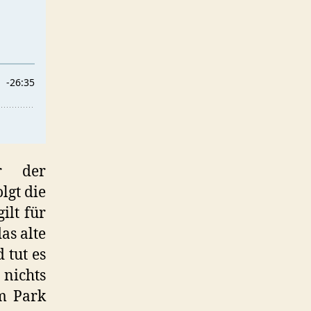
r der
lgt die
ilt für
as alte
 tut es
nichts
im Park